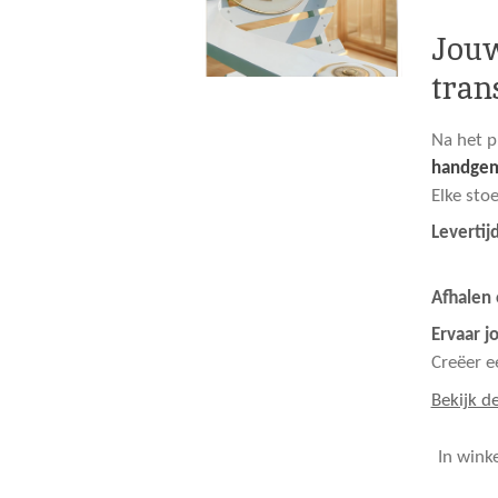
Jouw
tran
Na het p
handge
Elke sto
Levertijd
Afhalen 
Ervaar j
Creëer e
Bekijk de
In wink