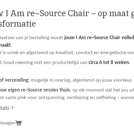
 I Am re~Source Chair – op maat
sformatie
laatsen van je bestelling wordt
jouw I Am re~Source Chair volle
maakt
.
el is uniek en afgestemd op kwaliteit, comfort en energetische on
:
houd rekening met een productietijd van
circa 6 tot 8 weken
.
of verzending:
mogelijk in overleg, afgestemd op jouw voorkeur.
ouw eigen re~Source sessies thuis
, op elk moment dat het jou ui
en vaste plek voor ontspanning, verdieping en zelfheling – wannee
tails
elwagen