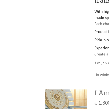
tran
With hig
made
spe
Each cha
Producti
Pickup o
Experie
Create a
Bekijk de
In wink
I Am
€ 1.80