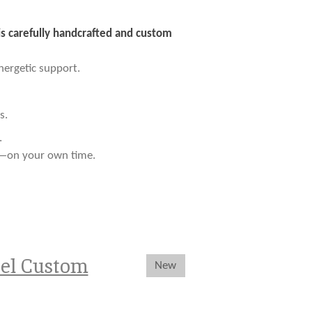
is carefully handcrafted and custom
nergetic support.
s.
.
ng—on your own time.
oel Custom
New