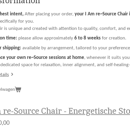
sformation
hest intent,
After placing your order,
your I Am re~Source Chair 
cifically for you.
ir is unique and created with attention to quality, comfort, and e
on time:
please allow approximately
6 to 8 weeks
for creation.
r shipping:
available by arrangement, tailored to your preference
nce your own re~Source sessions at home
, whenever it suits you
 dedicated space for relaxation, inner alignment, and self-heali
tails
elwagen
 re-Source Chair - Energetische St
0,00