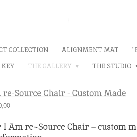
CT COLLECTION
ALIGNMENT MAT
'
 KEY
THE GALLERY
THE STUDIO
 re-Source Chair - Custom Made
0,00
 I Am re~Source Chair – custom m