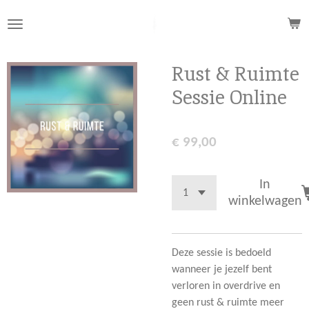
Ga
direct
naar
de
Rust & Ruimte
hoofdinhoud
Sessie Online
€ 99,00
In
winkelwagen
Deze sessie is bedoeld
wanneer je jezelf bent
verloren in overdrive en
geen rust & ruimte meer